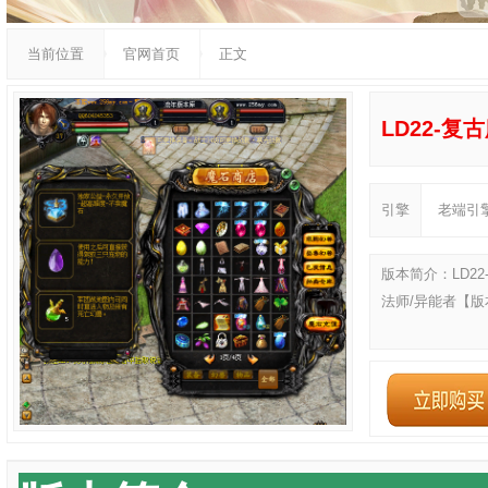
当前位置
官网首页
正文
LD22-复
引擎
老端引
版本简介：LD22
法师/异能者【版