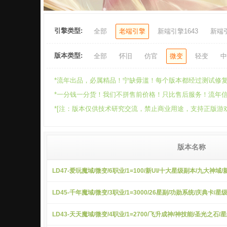
引擎类型:
全部
老端引擎
新端引擎1643
新端引
版本类型:
全部
怀旧
仿官
微变
轻变
中
*流年出品，必属精品！宁缺毋滥！每个版本都经过测试修复
*一分钱一分货！我们不拼售前价格！只比售后服务！流年信誉售
*[注：版本仅供技术研究交流，禁止商业用途，支持正版游戏
版本名称
LD47-爱玩魔域/微变/6职业/1=100/新UI/十大星级副本/九大神
LD45-千年魔域/微变/3职业/1=3000/26星副/功勋系统/庆典卡/
LD43-天天魔域/微变/4职业/1=2700/飞升成神/神技能/圣光之石