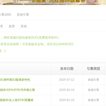
擎1655
其他引擎
变
超变
其他
，偶有遗漏问题包修复BUG(免费版本除外)。
后有保障！可承接版本定制。流年QQ-604045353
…]
发布日期
引擎类型
域/新幻兽时装幻魂/诸多特色
2025-07-12
老端引擎
星级副本/日PK/打年/无年猪公测
2025-02-10
老端引擎
/星级副本/名人堂/打年/恶魔城
2025-01-10
老端引擎