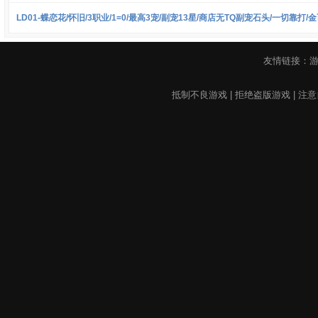
LD01-蝶恋花/怀旧/3职业/1=0/最高3宠/副宠13星/商店无TQ副宠石头/一切靠打/
友情链接：
抵制不良游戏 | 拒绝盗版游戏 | 注意