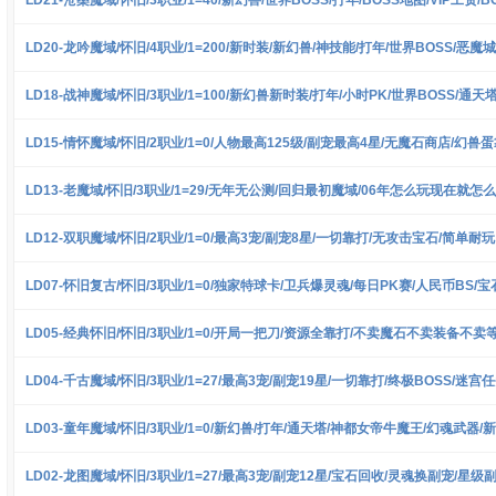
LD20-龙吟魔域/怀旧/4职业/1=200/新时装/新幻兽/神技能/打年/世界BOSS/恶魔城
LD18-战神魔域/怀旧/3职业/1=100/新幻兽新时装/打年/小时PK/世界BOSS/通
LD15-情怀魔域/怀旧/2职业/1=0/人物最高125级/副宠最高4星/无魔石商店/幻兽
LD13-老魔域/怀旧/3职业/1=29/无年无公测/回归最初魔域/06年怎么玩现在就怎
LD12-双职魔域/怀旧/2职业/1=0/最高3宠/副宠8星/一切靠打/无攻击宝石/简单耐玩
LD07-怀旧复古/怀旧/3职业/1=0/独家特球卡/卫兵爆灵魂/每日PK赛/人民币BS/
LD05-经典怀旧/怀旧/3职业/1=0/开局一把刀/资源全靠打/不卖魔石不卖装备不卖
LD04-千古魔域/怀旧/3职业/1=27/最高3宠/副宠19星/一切靠打/终极BOSS/迷宫
LD03-童年魔域/怀旧/3职业/1=0/新幻兽/打年/通天塔/神都女帝牛魔王/幻魂武器/
LD02-龙图魔域/怀旧/3职业/1=27/最高3宠/副宠12星/宝石回收/灵魂换副宠/星级