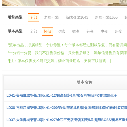
引擎类型:
全部
老端引擎
新端引擎1643
新端引擎1655
版本类型:
全部
怀旧
仿官
微变
轻变
中变
超变
*流年出品，必属精品！宁缺毋滥！每个版本都经过测试修复，偶有遗漏问题
*一分钱一分货！我们不拼售前价格！只比售后服务！流年信誉售后有保障！可承
*[注：版本仅供技术研究交流，禁止商业用途，支持正版游戏…]
版本名称
LD41-美丽魔域/怀旧/3职业/1=12/最高副宠6星/魔石雨/每日PK赛/结婚生子
LD38-再战江湖/怀旧/3职业/1=200/通天塔/老虎机/盲盒/星级副本/新幻兽/时装幻
LD37-大圣魔域/怀旧/3职业/1=27/金币三无版/最高副宠5星/超级BOSS/魔界五