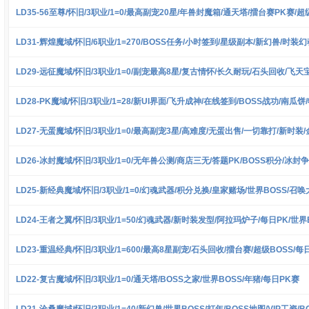
LD35-56至尊/怀旧/3职业/1=0/最高副宠20星/年兽封魔箱/通天塔/擂台赛PK赛/超
LD31-辉煌魔域/怀旧/6职业/1=270/BOSS任务/小时签到/星级副本/新幻兽/时装幻
LD29-远征魔域/怀旧/3职业/1=0/副宠最高8星/复古情怀/长久耐玩/石头回收/飞
LD28-PK魔域/怀旧/3职业/1=28/新UI界面/飞升成神/在线签到/BOSS战功/南瓜
LD27-无蛋魔域/怀旧/3职业/1=0/最高副宠3星/高难度/无蛋出售/一切靠打/新时装
LD26-冰封魔域/怀旧/3职业/1=0/无年兽公测/商店三无/答题PK/BOSS积分/冰封
LD25-新经典魔域/怀旧/3职业/1=0/幻魂武器/积分兑换/皇家赌场/世界BOSS/召
LD24-王者之翼/怀旧/3职业/1=50/幻魂武器/新时装发型/阿拉玛炉子/每日PK/世界
LD23-重温经典/怀旧/3职业/1=600/最高8星副宠/石头回收/擂台赛/超级BOSS/每
LD22-复古魔域/怀旧/3职业/1=0/通天塔/BOSS之家/世界BOSS/年猪/每日PK赛
LD21-沧桑魔域/怀旧/3职业/1=40/新幻兽/世界BOSS/打年/BOSS地图/VIP工资/